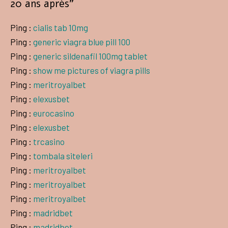
20 ans après
”
Ping :
cialis tab 10mg
Ping :
generic viagra blue pill 100
Ping :
generic sildenafil 100mg tablet
Ping :
show me pictures of viagra pills
Ping :
meritroyalbet
Ping :
elexusbet
Ping :
eurocasino
Ping :
elexusbet
Ping :
trcasino
Ping :
tombala siteleri
Ping :
meritroyalbet
Ping :
meritroyalbet
Ping :
meritroyalbet
Ping :
madridbet
Ping :
madridbet