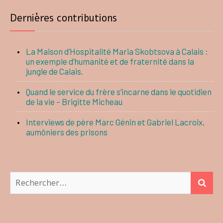
Dernières contributions
La Maison d’Hospitalité Maria Skobtsova à Calais :
un exemple d’humanité et de fraternité dans la
jungle de Calais.
Quand le service du frère s’incarne dans le quotidien
de la vie – Brigitte Micheau
Interviews de père Marc Génin et Gabriel Lacroix,
aumôniers des prisons
Rechercher :
REC