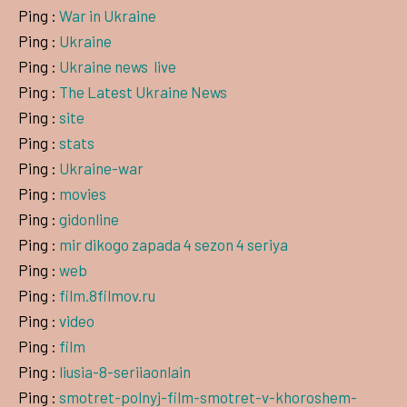
Ping :
War in Ukraine
Ping :
Ukraine
Ping :
Ukraine news  live
Ping :
The Latest Ukraine News
Ping :
site
Ping :
stats
Ping :
Ukraine-war
Ping :
movies
Ping :
gidonline
Ping :
mir dikogo zapada 4 sezon 4 seriya
Ping :
web
Ping :
film.8filmov.ru
Ping :
video
Ping :
film
Ping :
liusia-8-seriiaonlain
Ping :
smotret-polnyj-film-smotret-v-khoroshem-