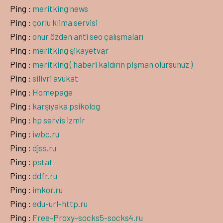
Ping :
meritking news
Ping :
çorlu klima servisi
Ping :
onur özden anti seo çalışmaları
Ping :
meritking şikayetvar
Ping :
meritking ( haberi kaldırın pişman olursunuz )
Ping :
silivri avukat
Ping :
Homepage
Ping :
karşıyaka psikolog
Ping :
hp servis izmir
Ping :
iwbc.ru
Ping :
djss.ru
Ping :
pstat
Ping :
ddfr.ru
Ping :
imkor.ru
Ping :
edu-url-http.ru
Ping :
Free-Proxy-socks5-socks4.ru