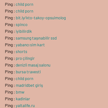
Ping :
child porn
Ping :
child porn
Ping :
bit.ly/kto-takoy-opsuimolog
Ping :
spinco
Ping :
iyibilirdik
Ping :
samsung taşınabilir ssd
Ping :
yabancı sim kart
Ping :
shorts
Ping :
pro çilingir
Ping :
denizli masaj salonu
Ping :
bursa travesti
Ping :
child porn
Ping :
madridbet giriş
Ping :
bmw
Ping :
kadinlar
Ping :
yaltalife.ru