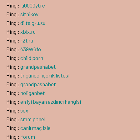
Ping :
iu0000ytre
Ping :
sitnikov
Ping :
dilts.g-u.su
Ping :
xblx.ru
Ping :
r2f.ru
Ping :
439W6fo
Ping :
child porn
Ping :
grandpashabet
Ping :
tr güncel içerik listesi
Ping :
grandpashabet
Ping :
holiganbet
Ping :
en iyi bayan azdırıcı hangisi
Ping :
sex
Ping :
smm panel
Ping :
canlı maç izle
Ping :
Forum