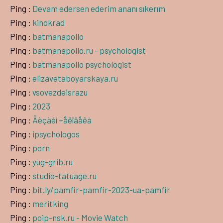
Ping :
Devam edersen ederim ananı sıkerım
Ping :
kinokrad
Ping :
batmanapollo
Ping :
batmanapollo.ru - psychologist
Ping :
batmanapollo psychologist
Ping :
elizavetaboyarskaya.ru
Ping :
vsovezdeisrazu
Ping :
2023
Ping :
Äèçàéí ÷åëîâåêà
Ping :
ipsychologos
Ping :
porn
Ping :
yug-grib.ru
Ping :
studio-tatuage.ru
Ping :
bit.ly/pamfir-pamfir-2023-ua-pamfir
Ping :
meritking
Ping :
poip-nsk.ru - Movie Watch