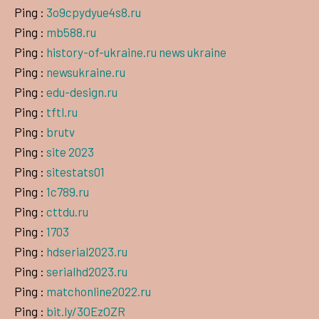
Ping :
3o9cpydyue4s8.ru
Ping :
mb588.ru
Ping :
history-of-ukraine.ru news ukraine
Ping :
newsukraine.ru
Ping :
edu-design.ru
Ping :
tftl.ru
Ping :
brutv
Ping :
site 2023
Ping :
sitestats01
Ping :
1c789.ru
Ping :
cttdu.ru
Ping :
1703
Ping :
hdserial2023.ru
Ping :
serialhd2023.ru
Ping :
matchonline2022.ru
Ping :
bit.ly/3OEzOZR