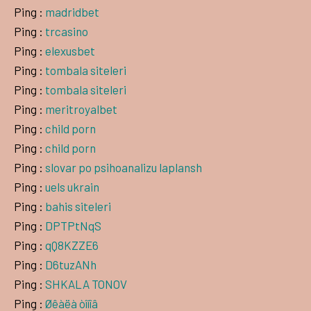
Ping :
madridbet
Ping :
trcasino
Ping :
elexusbet
Ping :
tombala siteleri
Ping :
tombala siteleri
Ping :
meritroyalbet
Ping :
child porn
Ping :
child porn
Ping :
slovar po psihoanalizu laplansh
Ping :
uels ukrain
Ping :
bahis siteleri
Ping :
DPTPtNqS
Ping :
qQ8KZZE6
Ping :
D6tuzANh
Ping :
SHKALA TONOV
Ping :
Øêàëà òîíîâ