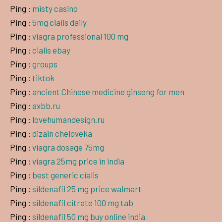
Ping :
misty casino
Ping :
5mg cialis daily
Ping :
viagra professional 100 mg
Ping :
cialis ebay
Ping :
groups
Ping :
tiktok
Ping :
ancient Chinese medicine ginseng for men
Ping :
axbb.ru
Ping :
lovehumandesign.ru
Ping :
dizain cheloveka
Ping :
viagra dosage 75mg
Ping :
viagra 25mg price in india
Ping :
best generic cialis
Ping :
sildenafil 25 mg price walmart
Ping :
sildenafil citrate 100 mg tab
Ping :
sildenafil 50 mg buy online india