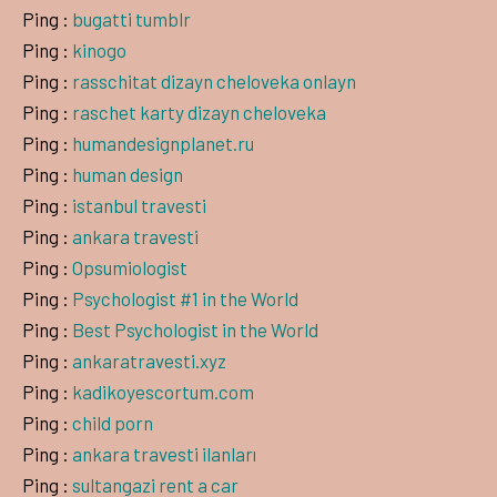
Ping :
bugatti tumblr
Ping :
kinogo
Ping :
rasschitat dizayn cheloveka onlayn
Ping :
raschet karty dizayn cheloveka
Ping :
humandesignplanet.ru
Ping :
human design
Ping :
istanbul travesti
Ping :
ankara travesti
Ping :
Opsumiologist
Ping :
Psychologist #1 in the World
Ping :
Best Psychologist in the World
Ping :
ankaratravesti.xyz
Ping :
kadikoyescortum.com
Ping :
child porn
Ping :
ankara travesti ilanları
Ping :
sultangazi rent a car