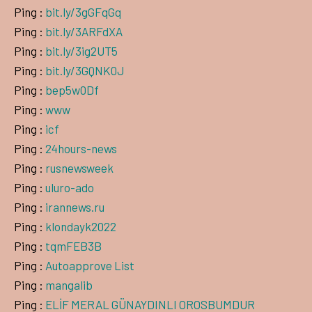
Ping :
bit.ly/3gGFqGq
Ping :
bit.ly/3ARFdXA
Ping :
bit.ly/3ig2UT5
Ping :
bit.ly/3GQNK0J
Ping :
bep5w0Df
Ping :
www
Ping :
icf
Ping :
24hours-news
Ping :
rusnewsweek
Ping :
uluro-ado
Ping :
irannews.ru
Ping :
klondayk2022
Ping :
tqmFEB3B
Ping :
Autoapprove List
Ping :
mangalib
Ping :
ELİF MERAL GÜNAYDINLI OROSBUMDUR