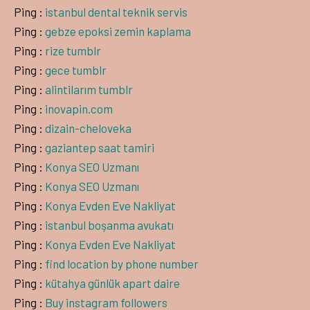
Ping :
istanbul dental teknik servis
Ping :
gebze epoksi zemin kaplama
Ping :
rize tumblr
Ping :
gece tumblr
Ping :
alintilarım tumblr
Ping :
inovapin.com
Ping :
dizain-cheloveka
Ping :
gaziantep saat tamiri
Ping :
Konya SEO Uzmanı
Ping :
Konya SEO Uzmanı
Ping :
Konya Evden Eve Nakliyat
Ping :
istanbul boşanma avukatı
Ping :
Konya Evden Eve Nakliyat
Ping :
find location by phone number
Ping :
kütahya günlük apart daire
Ping :
Buy instagram followers