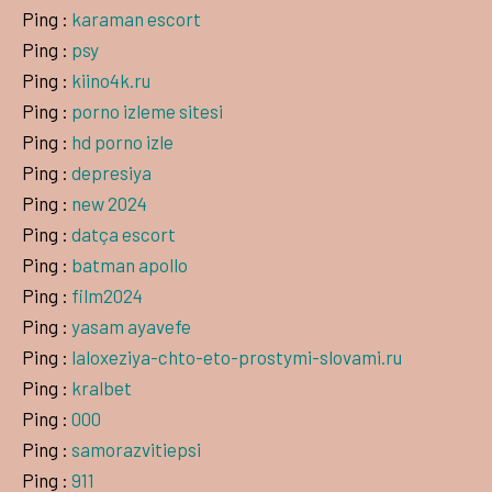
Ping :
karaman escort
Ping :
psy
Ping :
kiino4k.ru
Ping :
porno izleme sitesi
Ping :
hd porno izle
Ping :
depresiya
Ping :
new 2024
Ping :
datça escort
Ping :
batman apollo
Ping :
film2024
Ping :
yasam ayavefe
Ping :
laloxeziya-chto-eto-prostymi-slovami.ru
Ping :
kralbet
Ping :
000
Ping :
samorazvitiepsi
Ping :
911