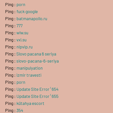
Ping :
porn
Ping :
fuck google
Ping :
batmanapollo.ru
Ping :
777
Ping :
wlw.su
Ping :
vxi.su
Ping :
nlpvip.ru
Ping :
Slovo pacana 6 seriya
Ping :
slovo-pacana-6-seriya
Ping :
manipulyation
Ping :
izmir travesti
Ping :
porn
Ping :
Update Site Error ¹ 654
Ping :
Update Site Error ¹ 655
Ping :
kütahya escort
Ping :
354