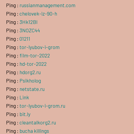
Ping :
russianmanagement.com
Ping :
chelovek-iz-90-h
Ping :
3Hk12Bl
Ping :
3NOZC44
Ping :
01211
Ping :
tor-lyubov-i-grom
Ping :
film-tor-2022
Ping :
hd-tor-2022
Ping :
hdorg2.ru
Ping :
Psikholog
Ping :
netstate.ru
Ping :
Link
Ping :
tor-lyubov-i-grom.ru
Ping :
bit.ly
Ping :
cleantalkorg2.ru
Ping :
bucha killings