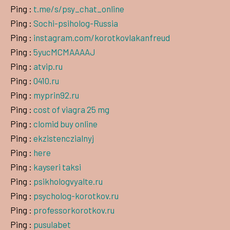
Ping :
t.me/s/psy_chat_online
Ping :
Sochi-psiholog-Russia
Ping :
instagram.com/korotkovlakanfreud
Ping :
5yucMCMAAAAJ
Ping :
atvip.ru
Ping :
0410.ru
Ping :
myprin92.ru
Ping :
cost of viagra 25 mg
Ping :
clomid buy online
Ping :
ekzistenczialnyj
Ping :
here
Ping :
kayseri taksi
Ping :
psikhologvyalte.ru
Ping :
psycholog-korotkov.ru
Ping :
professorkorotkov.ru
Ping :
pusulabet