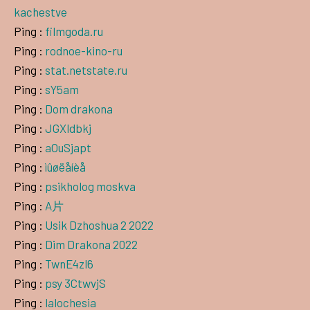
kachestve
Ping :
filmgoda.ru
Ping :
rodnoe-kino-ru
Ping :
stat.netstate.ru
Ping :
sY5am
Ping :
Dom drakona
Ping :
JGXldbkj
Ping :
aOuSjapt
Ping :
ìûøëåíèå
Ping :
psikholog moskva
Ping :
A片
Ping :
Usik Dzhoshua 2 2022
Ping :
Dim Drakona 2022
Ping :
TwnE4zl6
Ping :
psy 3CtwvjS
Ping :
lalochesia