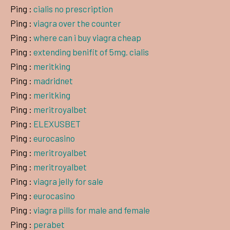
Ping :
cialis no prescription
Ping :
viagra over the counter
Ping :
where can i buy viagra cheap
Ping :
extending benifit of 5mg. cialis
Ping :
meritking
Ping :
madridnet
Ping :
meritking
Ping :
meritroyalbet
Ping :
ELEXUSBET
Ping :
eurocasino
Ping :
meritroyalbet
Ping :
meritroyalbet
Ping :
viagra jelly for sale
Ping :
eurocasino
Ping :
viagra pills for male and female
Ping :
perabet