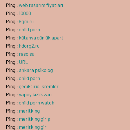
Ping :
web tasarım fiyatları
Ping :
10000
Ping :
9gm.ru
Ping :
child porn
Ping :
kütahya günlük apart
Ping :
hdorg2.ru
Ping :
raso.su
Ping :
URL
Ping :
ankara psikolog
Ping :
child porn
Ping :
geciktirici kremler
Ping :
yapay kızlık zarı
Ping :
child porn watch
Ping :
meritking
Ping :
meritking giriş
Ping :
meritking gir