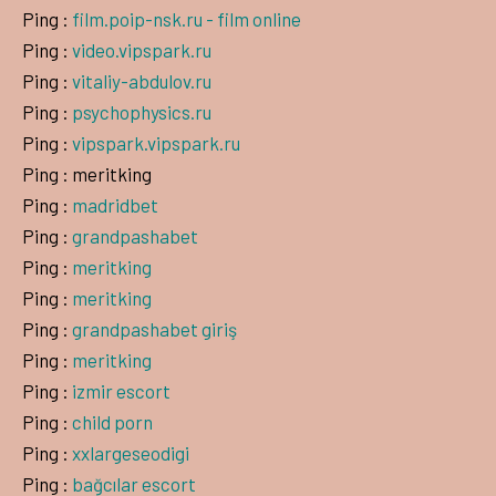
Ping :
film.poip-nsk.ru - film online
Ping :
video.vipspark.ru
Ping :
vitaliy-abdulov.ru
Ping :
psychophysics.ru
Ping :
vipspark.vipspark.ru
Ping : meritking
Ping :
madridbet
Ping :
grandpashabet
Ping :
meritking
Ping :
meritking
Ping :
grandpashabet giriş
Ping :
meritking
Ping :
izmir escort
Ping :
child porn
Ping :
xxlargeseodigi
Ping :
bağcılar escort