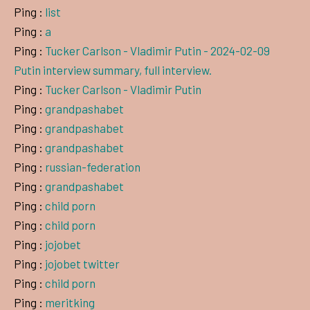
Ping :
list
Ping :
a
Ping :
Tucker Carlson - Vladimir Putin - 2024-02-09
Putin interview summary, full interview.
Ping :
Tucker Carlson - Vladimir Putin
Ping :
grandpashabet
Ping :
grandpashabet
Ping :
grandpashabet
Ping :
russian-federation
Ping :
grandpashabet
Ping :
child porn
Ping :
child porn
Ping :
jojobet
Ping :
jojobet twitter
Ping :
child porn
Ping :
meritking