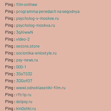
Ping :
film onlinee
Ping :
programma peredach na segodnya
Ping :
psycholog-v-moskve.ru
Ping :
psycholog-moskva.ru
Ping :
3qAIwwN
Ping :
video-2
Ping :
sezons.store
Ping :
socionika-eniostyle.ru
Ping :
psy-news.ru
Ping :
000-1
Ping :
3SoTS32
Ping :
3DGofO7
Ping :
wwwi.odnoklassniki-film.ru
Ping :
rftrip.ru
Ping :
dolpsy.ru
Ping :
kin0shki.ru